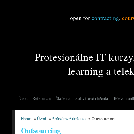
open for
contracting
,
cour
Profesionálne IT kurzy,
learning a tel
Úvod
Referencie
Školenia
Softvérové riešenia
Telekomunik
Home
»
Úvod
»
Softvérové riešenia
»
Outsourcing
Outsourcing