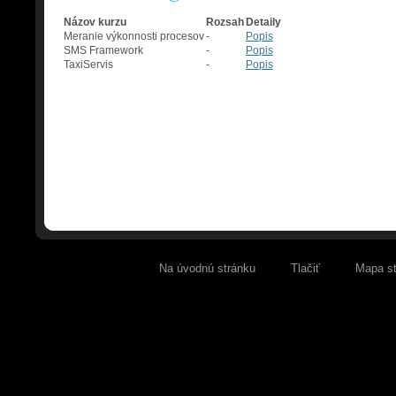
Názov kurzu
Rozsah
Detaily
Meranie výkonnosti procesov
-
Popis
SMS Framework
-
Popis
TaxiServis
-
Popis
Na úvodnú stránku
Tlačiť
Mapa s