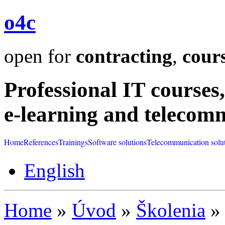
o4c
open for
contracting
,
cour
Professional IT courses,
e-learning and telecom
Home
References
Trainings
Software solutions
Telecommunication solu
English
Home
»
Úvod
»
Školenia