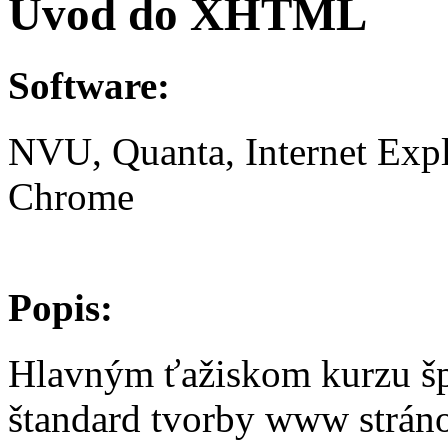
Úvod do XHTML
Software:
NVU, Quanta, Internet Expl
Chrome
Popis:
Hlavným ťažiskom kurzu š
štandard tvorby www strán