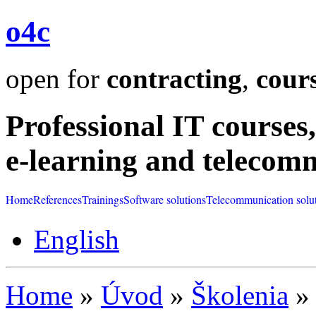
o4c
open for
contracting
,
cour
Professional IT courses,
e-learning and telecom
Home
References
Trainings
Software solutions
Telecommunication solu
English
Home
»
Úvod
»
Školenia